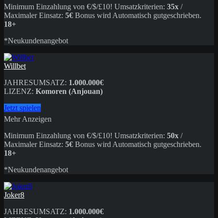
Minimum Einzahlung von €/$/£10! Umsatzkriterien:
35x
/
Maximaler Einsatz:
5€
Bonus wird Automatisch gutgeschrieben.
18+
*Neukundenangebot
Willbet
JAHRESUMSATZ:
1.000.000€
LIZENZ:
Komoren (Anjouan)
Jetzt spielen
Mehr Anzeigen
Minimum Einzahlung von €/$/£10! Umsatzkriterien:
50x
/
Maximaler Einsatz:
5€
Bonus wird Automatisch gutgeschrieben.
18+
*Neukundenangebot
Joker8
JAHRESUMSATZ:
1.000.000€