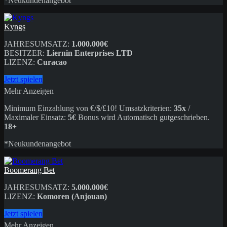
*Neukundenangebot
Kyngs
JAHRESUMSATZ:
1.000.000€
BESITZER:
Liernin Enterprises LTD
LIZENZ:
Curacao
Jetzt spielen
Mehr Anzeigen
Minimum Einzahlung von €/$/£10! Umsatzkriterien:
35x
/
Maximaler Einsatz:
5€
Bonus wird Automatisch gutgeschrieben.
18+
*Neukundenangebot
Boomerang Bet
JAHRESUMSATZ:
5.000.000€
LIZENZ:
Komoren (Anjouan)
Jetzt spielen
Mehr Anzeigen