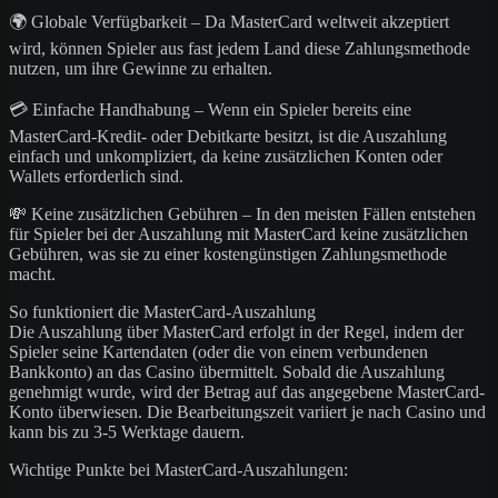
🌍 Globale Verfügbarkeit – Da MasterCard weltweit akzeptiert
wird, können Spieler aus fast jedem Land diese Zahlungsmethode
nutzen, um ihre Gewinne zu erhalten.
💳 Einfache Handhabung – Wenn ein Spieler bereits eine
MasterCard-Kredit- oder Debitkarte besitzt, ist die Auszahlung
einfach und unkompliziert, da keine zusätzlichen Konten oder
Wallets erforderlich sind.
💸 Keine zusätzlichen Gebühren – In den meisten Fällen entstehen
für Spieler bei der Auszahlung mit MasterCard keine zusätzlichen
Gebühren, was sie zu einer kostengünstigen Zahlungsmethode
macht.
So funktioniert die MasterCard-Auszahlung
Die Auszahlung über MasterCard erfolgt in der Regel, indem der
Spieler seine Kartendaten (oder die von einem verbundenen
Bankkonto) an das Casino übermittelt. Sobald die Auszahlung
genehmigt wurde, wird der Betrag auf das angegebene MasterCard-
Konto überwiesen. Die Bearbeitungszeit variiert je nach Casino und
kann bis zu 3-5 Werktage dauern.
Wichtige Punkte bei MasterCard-Auszahlungen: