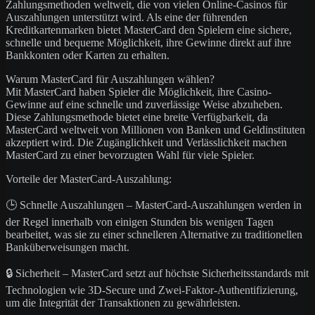
Zahlungsmethoden weltweit, die von vielen Online-Casinos für
Auszahlungen unterstützt wird. Als eine der führenden
Kreditkartenmarken bietet MasterCard den Spielern eine sichere,
schnelle und bequeme Möglichkeit, ihre Gewinne direkt auf ihre
Bankkonten oder Karten zu erhalten.
Warum MasterCard für Auszahlungen wählen?
Mit MasterCard haben Spieler die Möglichkeit, ihre Casino-
Gewinne auf eine schnelle und zuverlässige Weise abzuheben.
Diese Zahlungsmethode bietet eine breite Verfügbarkeit, da
MasterCard weltweit von Millionen von Banken und Geldinstituten
akzeptiert wird. Die Zugänglichkeit und Verlässlichkeit machen
MasterCard zu einer bevorzugten Wahl für viele Spieler.
Vorteile der MasterCard-Auszahlung:
🕒 Schnelle Auszahlungen – MasterCard-Auszahlungen werden in
der Regel innerhalb von einigen Stunden bis wenigen Tagen
bearbeitet, was sie zu einer schnelleren Alternative zu traditionellen
Banküberweisungen macht.
🔒 Sicherheit – MasterCard setzt auf höchste Sicherheitsstandards mit
Technologien wie 3D-Secure und Zwei-Faktor-Authentifizierung,
um die Integrität der Transaktionen zu gewährleisten.