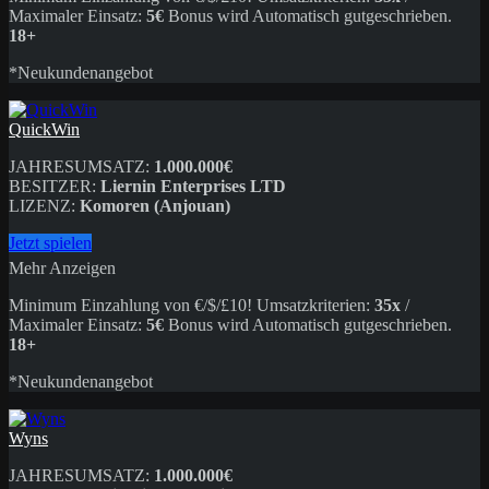
Maximaler Einsatz:
5€
Bonus wird Automatisch gutgeschrieben.
18+
*Neukundenangebot
QuickWin
JAHRESUMSATZ:
1.000.000€
BESITZER:
Liernin Enterprises LTD
LIZENZ:
Komoren (Anjouan)
Jetzt spielen
Mehr Anzeigen
Minimum Einzahlung von €/$/£10! Umsatzkriterien:
35x
/
Maximaler Einsatz:
5€
Bonus wird Automatisch gutgeschrieben.
18+
*Neukundenangebot
Wyns
JAHRESUMSATZ:
1.000.000€