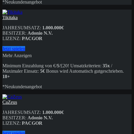
*Neukundenangebot
Tikitaka
JAHRESUMSATZ:
1.000.000€
BESITZER:
Adonio N.V.
LIZENZ:
PACGOR
Jetzt spielen
Mehr Anzeigen
Minimum Einzahlung von €/$/£20! Umsatzkriterien:
35x
/
Maximaler Einsatz:
5€
Bonus wird Automatisch gutgeschrieben.
18+
*Neukundenangebot
CaZeus
JAHRESUMSATZ:
1.000.000€
BESITZER:
Adonio N.V.
LIZENZ:
PACGOR
Jetzt spielen