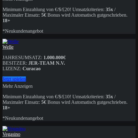
Minimum Einzahlung von €/$/£20! Umsatzkriterien:
35x
/
Maximaler Einsatz:
5€
Bonus wird Automatisch gutgeschrieben.
18+
*Neukundenangebot
Welle
JAHRESUMSATZ:
1.000.000€
BESITZER:
JER-TEAM N.V.
LIZENZ:
Curacao
Jetzt spielen
Mehr Anzeigen
Minimum Einzahlung von €/$/£10! Umsatzkriterien:
35x
/
Maximaler Einsatz:
5€
Bonus wird Automatisch gutgeschrieben.
18+
*Neukundenangebot
Vegasino