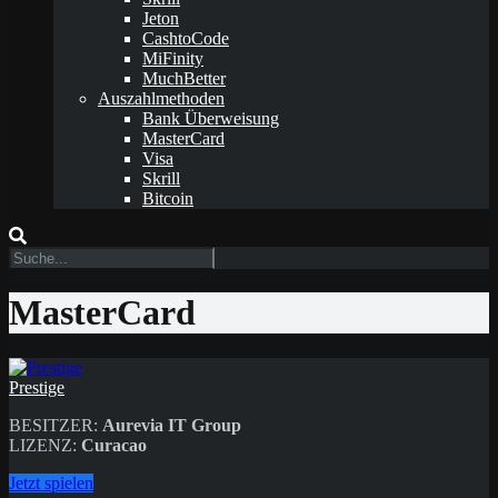
Jeton
CashtoCode
MiFinity
MuchBetter
Auszahlmethoden
Bank Überweisung
MasterCard
Visa
Skrill
Bitcoin
MasterCard
Prestige
BESITZER:
Aurevia IT Group
LIZENZ:
Curacao
Jetzt spielen