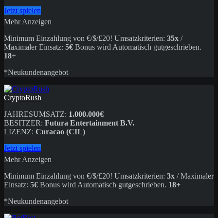
Jetzt spielen
Mehr Anzeigen
Minimum Einzahlung von €/$/£20! Umsatzkriterien:
35x
/
Maximaler Einsatz:
5€
Bonus wird Automatisch gutgeschrieben.
18+
*Neukundenangebot
CryptoRush
JAHRESUMSATZ:
1.000.000€
BESITZER:
Futura Entertainment B.V.
LIZENZ:
Curacao (CIL)
Jetzt spielen
Mehr Anzeigen
Minimum Einzahlung von €/$/£20! Umsatzkriterien:
3x
/ Maximaler
Einsatz:
5€
Bonus wird Automatisch gutgeschrieben.
18+
*Neukundenangebot