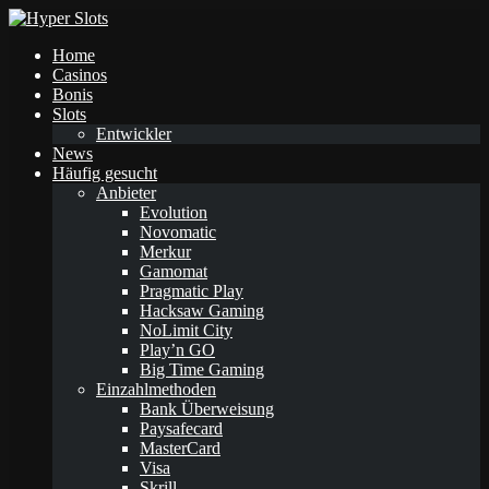
Home
Casinos
Bonis
Slots
Entwickler
News
Häufig gesucht
Anbieter
Evolution
Novomatic
Merkur
Gamomat
Pragmatic Play
Hacksaw Gaming
NoLimit City
Play’n GO
Big Time Gaming
Einzahlmethoden
Bank Überweisung
Paysafecard
MasterCard
Visa
Skrill