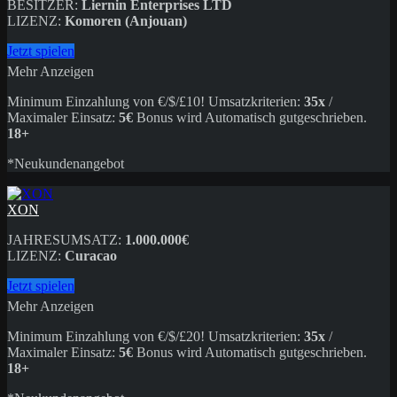
BESITZER:
Liernin Enterprises LTD
LIZENZ:
Komoren (Anjouan)
Jetzt spielen
Mehr Anzeigen
Minimum Einzahlung von €/$/£10! Umsatzkriterien:
35x
/
Maximaler Einsatz:
5€
Bonus wird Automatisch gutgeschrieben.
18+
*Neukundenangebot
XON
JAHRESUMSATZ:
1.000.000€
LIZENZ:
Curacao
Jetzt spielen
Mehr Anzeigen
Minimum Einzahlung von €/$/£20! Umsatzkriterien:
35x
/
Maximaler Einsatz:
5€
Bonus wird Automatisch gutgeschrieben.
18+