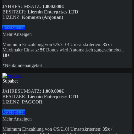
JAHRESUMSATZ:
1.000.000€
BESITZER:
Liernin Enterprises LTD
LIZENZ:
Komoren (Anjouan)
Jetzt spielen
Mehr Anzeigen
Minimum Einzahlung von €/$/£10! Umsatzkriterien:
35x
/
Maximaler Einsatz:
5€
Bonus wird Automatisch gutgeschrieben.
18+
*Neukundenangebot
Supabet
JAHRESUMSATZ:
1.000.000€
BESITZER:
Liernin Enterprises LTD
LIZENZ:
PAGCOR
Jetzt spielen
Mehr Anzeigen
Minimum Einzahlung von €/$/£10! Umsatzkriterien:
35x
/