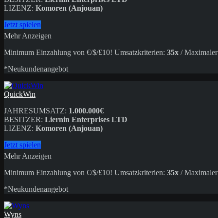
LIZENZ:
Komoren (Anjouan)
Jetzt spielen
Mehr Anzeigen
Minimum Einzahlung von €/$/£10! Umsatzkriterien:
35x
/ Maximaler
*Neukundenangebot
QuickWin
JAHRESUMSATZ:
1.000.000€
BESITZER:
Liernin Enterprises LTD
LIZENZ:
Komoren (Anjouan)
Jetzt spielen
Mehr Anzeigen
Minimum Einzahlung von €/$/£10! Umsatzkriterien:
35x
/ Maximaler
*Neukundenangebot
Wyns