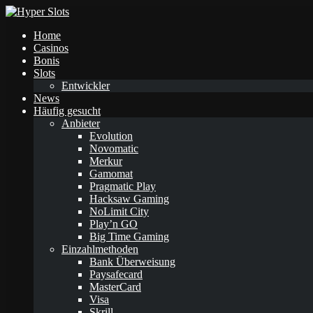
Home
Casinos
Bonis
Slots
Entwickler
News
Häufig gesucht
Anbieter
Evolution
Novomatic
Merkur
Gamomat
Pragmatic Play
Hacksaw Gaming
NoLimit City
Play’n GO
Big Time Gaming
Einzahlmethoden
Bank Überweisung
Paysafecard
MasterCard
Visa
Skrill