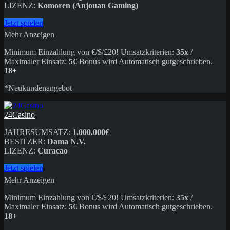
LIZENZ:
Komoren (Anjouan Gaming)
Jetzt spielen
Mehr Anzeigen
Minimum Einzahlung von €/$/£20! Umsatzkriterien:
35x
/
Maximaler Einsatz:
5€
Bonus wird Automatisch gutgeschrieben.
18+
*Neukundenangebot
24Casino
JAHRESUMSATZ:
1.000.000€
BESITZER:
Dama N.V.
LIZENZ:
Curacao
Jetzt spielen
Mehr Anzeigen
Minimum Einzahlung von €/$/£20! Umsatzkriterien:
35x
/
Maximaler Einsatz:
5€
Bonus wird Automatisch gutgeschrieben.
18+