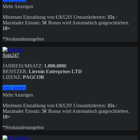
Mehr Anzeigen
Minimum Einzahlung von €/$/£20! Umsatzkriterien:
35x
/
Maximaler Einsatz:
5€
Bonus wird Automatisch gutgeschrieben.
18+
*Neukundenangebot
Spin247
JAHRESUMSATZ:
1.000.000€
BESITZER:
Liernin Enterprises LTD
LIZENZ:
PAGCOR
Jetzt spielen
Mehr Anzeigen
Minimum Einzahlung von €/$/£20! Umsatzkriterien:
35x
/
Maximaler Einsatz:
5€
Bonus wird Automatisch gutgeschrieben.
18+
*Neukundenangebot