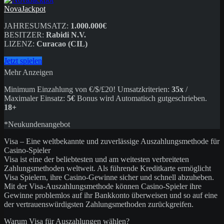
NovaJackpot
JAHRESUMSATZ:
1.000.000€
BESITZER:
Rabidi N.V.
LIZENZ:
Curacao (CIL)
Jetzt spielen
Mehr Anzeigen
Minimum Einzahlung von €/$/£20! Umsatzkriterien:
35x
/
Maximaler Einsatz:
5€
Bonus wird Automatisch gutgeschrieben.
18+
*Neukundenangebot
Visa – Eine weltbekannte und zuverlässige Auszahlungsmethode für
Casino-Spieler
Visa ist eine der beliebtesten und am weitesten verbreiteten
Zahlungsmethoden weltweit. Als führende Kreditkarte ermöglicht
Visa Spielern, ihre Casino-Gewinne sicher und schnell abzuheben.
Mit der Visa-Auszahlungsmethode können Casino-Spieler ihre
Gewinne problemlos auf ihr Bankkonto überweisen und so auf eine
der vertrauenswürdigsten Zahlungsmethoden zurückgreifen.
Warum Visa für Auszahlungen wählen?