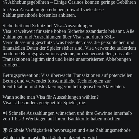
💰 Abhebungsgebühren – Einige Casinos können geringe Gebühren
für Visa-Auszahlungen erheben, obwohl viele diese
Zahlungsmethode kostenlos anbieten.
Sicherheit und Schutz bei Visa-Auszahlungen
Visa ist weltweit für seine hohen Sicherheitsstandards bekannt. Alle
Zahlungen und Auszahlungen über Visa sind durch SSL-
Verschlüsselung geschützt, was bedeutet, dass die persönlichen und
finanziellen Daten der Spieler sicher sind. Visa verwendet außerdem
moderne Betrugspräventionssysteme, um sicherzustellen, dass alle
Transaktionen legitim sind und keine unautorisierten Abhebungen
erfolgen.
Betrugsprävention: Visa überwacht Transaktionen auf potenziellen
Betrug und verwendet fortschrittliche Technologien zur
Identifikation und Blockierung von betrügerischen Aktivitäten.
Wann sollte man Visa für Auszahlungen wählen?
Visa ist besonders geeignet für Spieler, die:
💨 Schnelle Auszahlungen wünschen und ihre Gewinne innerhalb
von 1 bis 3 Werktagen auf ihrem Bankkonto haben möchten.
🌍 Globale Verfügbarkeit bevorzugen und eine Zahlungsmethode
wählen, die in fast allen Ländern akzeptiert wird.