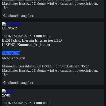
Maximaler Einsatz:
5€
Bonus wird Automatisch gutgeschrieben.
18+
*Neukundenangebot
QuickWin
JAHRESUMSATZ:
1.000.000€
BESITZER:
Liernin Enterprises LTD
LIZENZ:
Komoren (Anjouan)
Jetzt spielen
Mehr Anzeigen
Minimum Einzahlung von €/$/£10! Umsatzkriterien:
35x
/
Maximaler Einsatz:
5€
Bonus wird Automatisch gutgeschrieben.
18+
*Neukundenangebot
Wyns
JAHRESUMSATZ:
1.000.000€