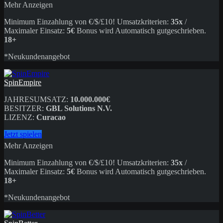
Mehr Anzeigen
Minimum Einzahlung von €/$/£10! Umsatzkriterien:
35x
/
Maximaler Einsatz:
5€
Bonus wird Automatisch gutgeschrieben.
18+
*Neukundenangebot
SpinEmpire
JAHRESUMSATZ:
10.000.000€
BESITZER:
GBL Solutions N.V.
LIZENZ:
Curacao
Jetzt spielen
Mehr Anzeigen
Minimum Einzahlung von €/$/£10! Umsatzkriterien:
35x
/
Maximaler Einsatz:
5€
Bonus wird Automatisch gutgeschrieben.
18+
*Neukundenangebot