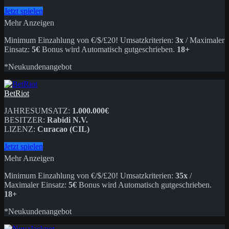
Jetzt spielen
Mehr Anzeigen
Minimum Einzahlung von €/$/£20! Umsatzkriterien:
3x
/ Maximaler
Einsatz:
5€
Bonus wird Automatisch gutgeschrieben.
18+
*Neukundenangebot
BetRiot
JAHRESUMSATZ:
1.000.000€
BESITZER:
Rabidi N.V.
LIZENZ:
Curacao (CIL)
Jetzt spielen
Mehr Anzeigen
Minimum Einzahlung von €/$/£20! Umsatzkriterien:
35x
/
Maximaler Einsatz:
5€
Bonus wird Automatisch gutgeschrieben.
18+
*Neukundenangebot