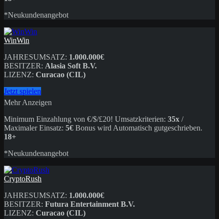
*Neukundenangebot
WinWin
JAHRESUMSATZ:
1.000.000€
BESITZER:
Alasia Soft B.V.
LIZENZ:
Curacao (CIL)
Jetzt spielen
Mehr Anzeigen
Minimum Einzahlung von €/$/£20! Umsatzkriterien:
35x
/
Maximaler Einsatz:
5€
Bonus wird Automatisch gutgeschrieben.
18+
*Neukundenangebot
CryptoRush
JAHRESUMSATZ:
1.000.000€
BESITZER:
Futura Entertainment B.V.
LIZENZ:
Curacao (CIL)