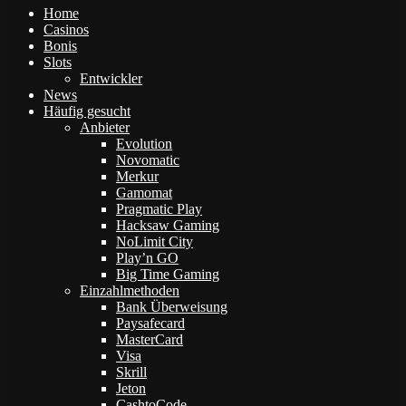
Home
Casinos
Bonis
Slots
Entwickler
News
Häufig gesucht
Anbieter
Evolution
Novomatic
Merkur
Gamomat
Pragmatic Play
Hacksaw Gaming
NoLimit City
Play’n GO
Big Time Gaming
Einzahlmethoden
Bank Überweisung
Paysafecard
MasterCard
Visa
Skrill
Jeton
CashtoCode