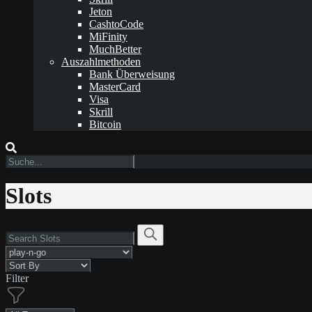
Jeton
CashtoCode
MiFinity
MuchBetter
Auszahlmethoden
Bank Überweisung
MasterCard
Visa
Skrill
Bitcoin
Slots
Filter